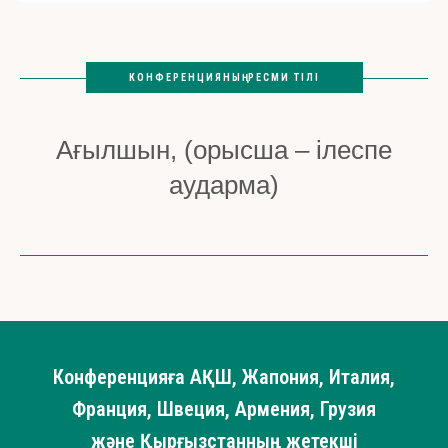
КОНФЕРЕНЦИЯНЫҢ РЕСМИ ТІЛІ
Ағылшын, (орысша – ілеспе
аударма)
Конференцияға АҚШ, Жапония, Италия,
Франция, Швеция, Армения, Грузия
және Қырғызстанның жетекші