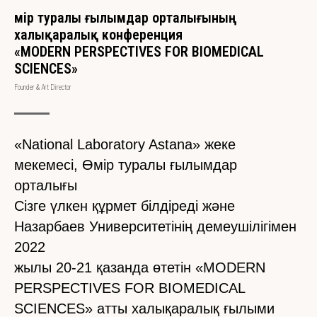
Өмір туралы ғылымдар орталығының
халықаралық конференция
«MODERN PERSPECTIVES FOR BIOMEDICAL
SCIENCES»
Founder & Art Director
«National Laboratory Astana» жеке
мекемесі, Өмір туралы ғылымдар
орталығы
Сізге үлкен құрмет білдіреді және
Назарбаев Университетінің демеушілігімен
2022
жылы 20-21 қазанда өтетін «MODERN
PERSPECTIVES FOR BIOMEDICAL
SCIENCES» атты халықаралық ғылыми