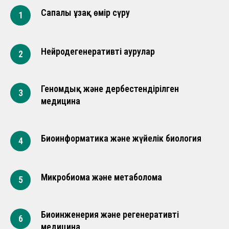
Сапалы ұзақ өмір сүру
1
Нейродегенеративті аурулар
2
Геномдық және дербестендірілген
3
медицина
Биоинформатика және жүйелік биология
4
Микробиома және метаболома
5
Биоинженерия және регенеративті
6
медицина