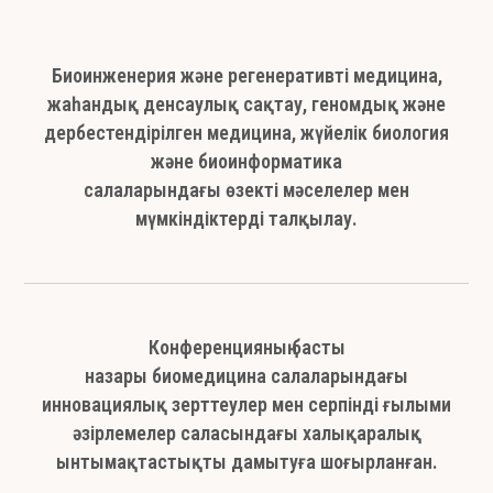
Биоинженерия және регенеративті медицина,
жаһандық денсаулық сақтау, геномдық және
дербестендірілген медицина, жүйелік биология
және биоинформатика
салаларындағы өзекті мәселелер мен
мүмкіндіктерді талқылау.
Конференцияның басты
назары биомедицина салаларындағы
инновациялық зерттеулер мен серпінді ғылыми
әзірлемелер саласындағы халықаралық
ынтымақтастықты дамытуға шоғырланған.