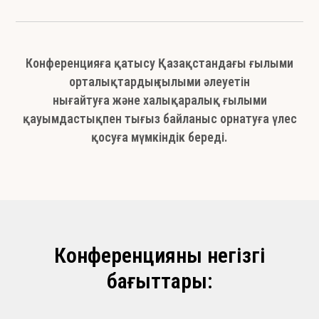
Конференцияға қатысу Қазақстандағы ғылыми
орталықтардың ғылыми әлеуетін
нығайтуға және халықаралық ғылыми
қауымдастықпен тығыз байланыс орнатуға үлес
қосуға мүмкіндік береді.
Конференцияның негізгі
бағыттары: